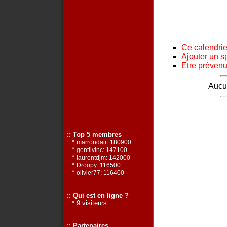
Ce calendrier
Ajouter un s
Etre prévenu 
Aucun
:: Top 5 membres
*
marrondair: 180900
*
gentilvinc: 147100
*
laurentdjm: 142000
*
Droopy: 116500
*
olivier77: 116400
:: Qui est en ligne ?
* 9 visiteurs
:: Partenaires