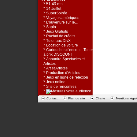
* 51.43 ms
*
14 Juillet
*
SuperSoirée
*
Voyages amériques
*
L'ouverture sur le...
*
Sapin
*
Jeux Gratuits
*
Rachat de crédits
*
Tutoriaux DivX
*
Location de voiture
*
Cartouches d'encre et Toners
à prix DISCOUNT
*
Annuaire Spectacles et
Artistes
*
Art et Artistes
*
Production d'Artistes
*
Jeux en ligne de rélexion
*
Jeux online
*
Site de rencontres
*
Contact
Plan du site
Charte
Mentions légal