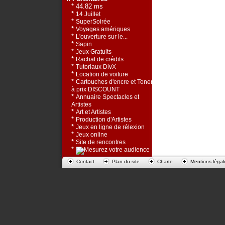
* 44.82 ms
*
14 Juillet
*
SuperSoirée
*
Voyages amériques
*
L'ouverture sur le...
*
Sapin
*
Jeux Gratuits
*
Rachat de crédits
*
Tutoriaux DivX
*
Location de voiture
*
Cartouches d'encre et Toners
à prix DISCOUNT
*
Annuaire Spectacles et
Artistes
*
Art et Artistes
*
Production d'Artistes
*
Jeux en ligne de rélexion
*
Jeux online
*
Site de rencontres
*
Contact
Plan du site
Charte
Mentions légal