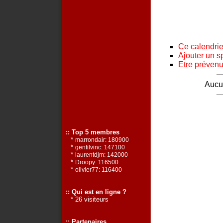
Ce calendrier
Ajouter un s
Etre prévenu 
Aucun
:: Top 5 membres
*
marrondair: 180900
*
gentilvinc: 147100
*
laurentdjm: 142000
*
Droopy: 116500
*
olivier77: 116400
:: Qui est en ligne ?
* 26 visiteurs
:: Partenaires