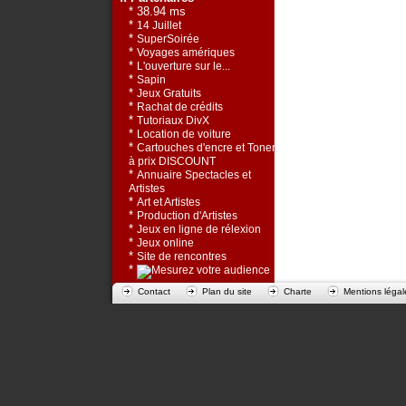
* 38.94 ms
*
14 Juillet
*
SuperSoirée
*
Voyages amériques
*
L'ouverture sur le...
*
Sapin
*
Jeux Gratuits
*
Rachat de crédits
*
Tutoriaux DivX
*
Location de voiture
*
Cartouches d'encre et Toners
à prix DISCOUNT
*
Annuaire Spectacles et
Artistes
*
Art et Artistes
*
Production d'Artistes
*
Jeux en ligne de rélexion
*
Jeux online
*
Site de rencontres
*
Contact
Plan du site
Charte
Mentions légal