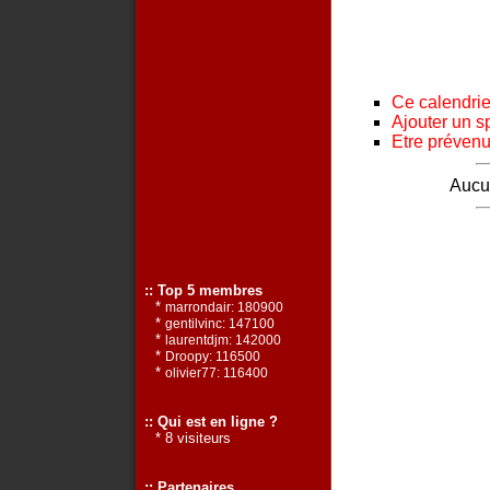
Ce calendrier
Ajouter un s
Etre prévenu 
Aucun
:: Top 5 membres
*
marrondair: 180900
*
gentilvinc: 147100
*
laurentdjm: 142000
*
Droopy: 116500
*
olivier77: 116400
:: Qui est en ligne ?
* 8 visiteurs
:: Partenaires