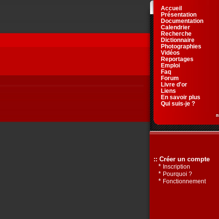
Accueil
Présentation
Documentation
Calendrier
Recherche
Dictionnaire
Photographies
Vidéos
Reportages
Emploi
Faq
Forum
Livre d'or
Liens
En savoir plus
Qui suis-je ?
:: Créer un compte
*
Inscription
*
Pourquoi ?
*
Fonctionnement