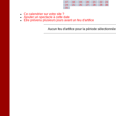
17
18
19
20
21
22
23
24
25
26
27
28
29
30
31
Ce calendrier sur votre site ?
Ajouter un spectacle à cette date
Etre prévenu plusieurs jours avant un feu d'artifice
Aucun feu d'artifice pour la période sélectionnée