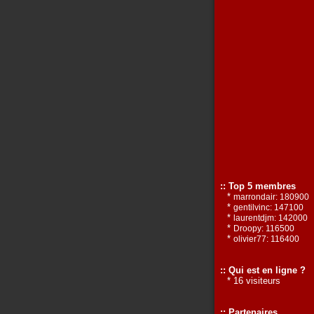
:: Top 5 membres
*
marrondair: 180900
*
gentilvinc: 147100
*
laurentdjm: 142000
*
Droopy: 116500
*
olivier77: 116400
:: Qui est en ligne ?
* 16 visiteurs
:: Partenaires