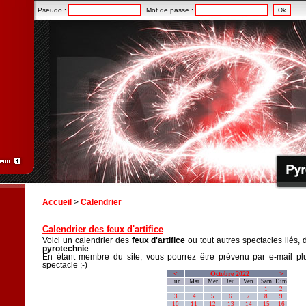
Pseudo :
Mot de passe :
Accueil
>
Calendrier
Calendrier des feux d'artifice
Voici un calendrier des
feux d'artifice
ou tout autres spectacles liés, 
pyrotechnie
.
En étant membre du site, vous pourrez être prévenu par e-mail plu
spectacle ;-)
<
Octobre 2022
>
Lun
Mar
Mer
Jeu
Ven
Sam
Dim
1
2
3
4
5
6
7
8
9
10
11
12
13
14
15
16