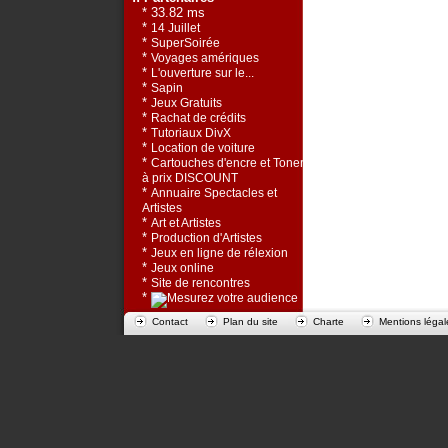
* 33.82 ms
*
14 Juillet
*
SuperSoirée
*
Voyages amériques
*
L'ouverture sur le...
*
Sapin
*
Jeux Gratuits
*
Rachat de crédits
*
Tutoriaux DivX
*
Location de voiture
*
Cartouches d'encre et Toners
à prix DISCOUNT
*
Annuaire Spectacles et
Artistes
*
Art et Artistes
*
Production d'Artistes
*
Jeux en ligne de rélexion
*
Jeux online
*
Site de rencontres
*
Contact
Plan du site
Charte
Mentions légal