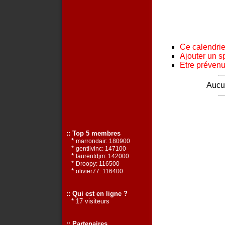
Ce calendrier
Ajouter un s
Etre prévenu 
Aucun
:: Top 5 membres
*
marrondair: 180900
*
gentilvinc: 147100
*
laurentdjm: 142000
*
Droopy: 116500
*
olivier77: 116400
:: Qui est en ligne ?
* 17 visiteurs
:: Partenaires