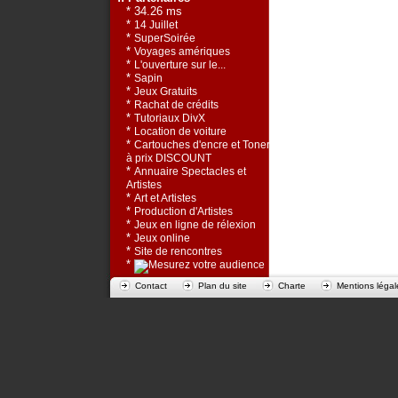
* 34.26 ms
*
14 Juillet
*
SuperSoirée
*
Voyages amériques
*
L'ouverture sur le...
*
Sapin
*
Jeux Gratuits
*
Rachat de crédits
*
Tutoriaux DivX
*
Location de voiture
*
Cartouches d'encre et Toners
à prix DISCOUNT
*
Annuaire Spectacles et
Artistes
*
Art et Artistes
*
Production d'Artistes
*
Jeux en ligne de rélexion
*
Jeux online
*
Site de rencontres
*
Contact
Plan du site
Charte
Mentions légal