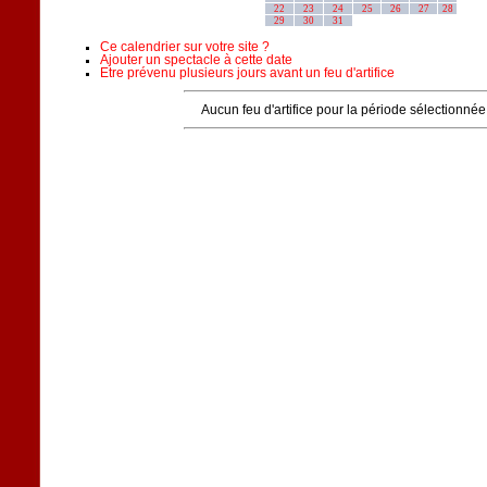
22
23
24
25
26
27
28
29
30
31
Ce calendrier sur votre site ?
Ajouter un spectacle à cette date
Etre prévenu plusieurs jours avant un feu d'artifice
Aucun feu d'artifice pour la période sélectionnée