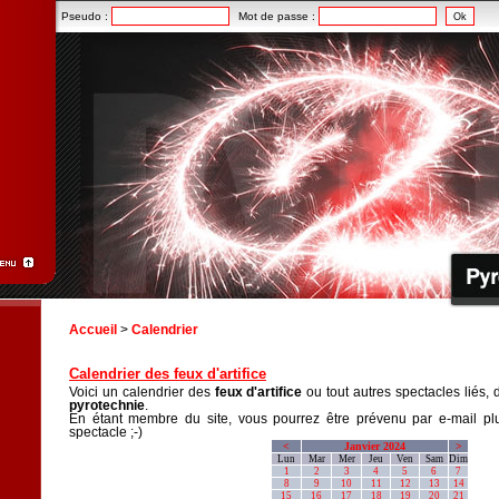
Pseudo :
Mot de passe :
Accueil
>
Calendrier
Calendrier des feux d'artifice
Voici un calendrier des
feux d'artifice
ou tout autres spectacles liés, 
pyrotechnie
.
En étant membre du site, vous pourrez être prévenu par e-mail plu
spectacle ;-)
<
Janvier 2024
>
Lun
Mar
Mer
Jeu
Ven
Sam
Dim
1
2
3
4
5
6
7
8
9
10
11
12
13
14
15
16
17
18
19
20
21