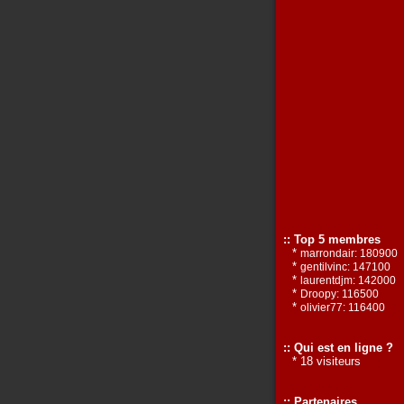
:: Top 5 membres
*
marrondair: 180900
*
gentilvinc: 147100
*
laurentdjm: 142000
*
Droopy: 116500
*
olivier77: 116400
:: Qui est en ligne ?
* 18 visiteurs
:: Partenaires