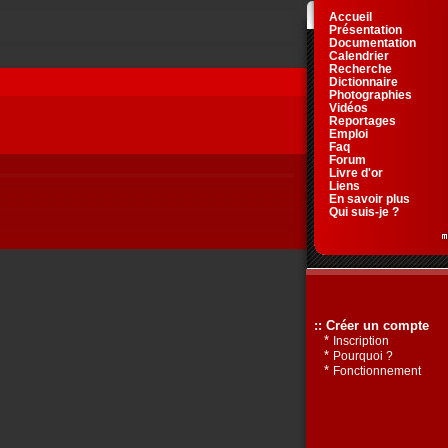
Accueil
Présentation
Documentation
Calendrier
Recherche
Dictionnaire
Photographies
Vidéos
Reportages
Emploi
Faq
Forum
Livre d'or
Liens
En savoir plus
Qui suis-je ?
:: Créer un compte
*
Inscription
*
Pourquoi ?
*
Fonctionnement