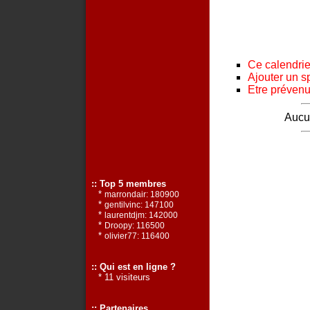
Ce calendrier
Ajouter un s
Etre prévenu 
Aucun
:: Top 5 membres
*
marrondair: 180900
*
gentilvinc: 147100
*
laurentdjm: 142000
*
Droopy: 116500
*
olivier77: 116400
:: Qui est en ligne ?
* 11 visiteurs
:: Partenaires