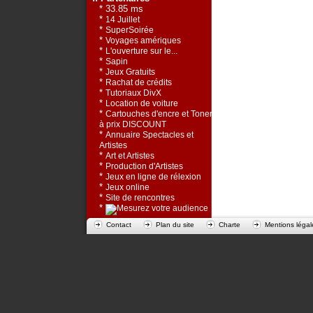
* 33.85 ms
*
14 Juillet
*
SuperSoirée
*
Voyages amériques
*
L'ouverture sur le...
*
Sapin
*
Jeux Gratuits
*
Rachat de crédits
*
Tutoriaux DivX
*
Location de voiture
*
Cartouches d'encre et Toners
à prix DISCOUNT
*
Annuaire Spectacles et
Artistes
*
Art et Artistes
*
Production d'Artistes
*
Jeux en ligne de rélexion
*
Jeux online
*
Site de rencontres
*
Contact
Plan du site
Charte
Mentions légal