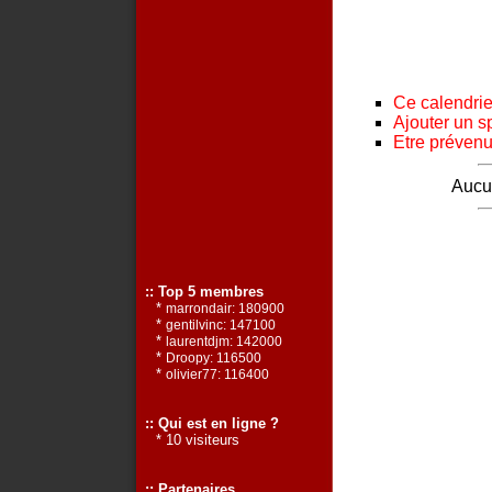
Ce calendrier
Ajouter un s
Etre prévenu 
Aucun
:: Top 5 membres
*
marrondair: 180900
*
gentilvinc: 147100
*
laurentdjm: 142000
*
Droopy: 116500
*
olivier77: 116400
:: Qui est en ligne ?
* 10 visiteurs
:: Partenaires