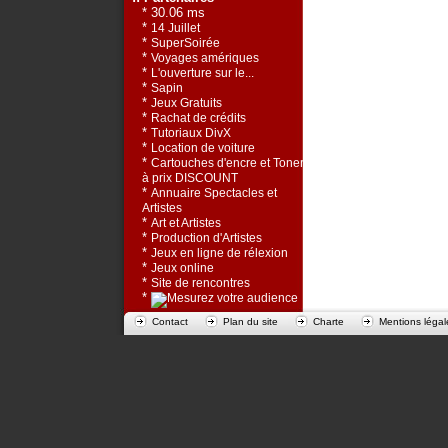
* 30.06 ms
*
14 Juillet
*
SuperSoirée
*
Voyages amériques
*
L'ouverture sur le...
*
Sapin
*
Jeux Gratuits
*
Rachat de crédits
*
Tutoriaux DivX
*
Location de voiture
*
Cartouches d'encre et Toners
à prix DISCOUNT
*
Annuaire Spectacles et
Artistes
*
Art et Artistes
*
Production d'Artistes
*
Jeux en ligne de rélexion
*
Jeux online
*
Site de rencontres
*
Contact
Plan du site
Charte
Mentions légal