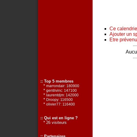
Ce calendrier
Ajouter un s
Etre prévenu 
Aucun
:: Top 5 membres
*
marrondair: 180900
*
gentilvinc: 147100
*
laurentdjm: 142000
*
Droopy: 116500
*
olivier77: 116400
:: Qui est en ligne ?
* 26 visiteurs
:: Partenaires