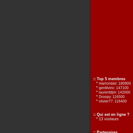
:: Top 5 membres
*
marrondair: 180900
*
gentilvinc: 147100
*
laurentdjm: 142000
*
Droopy: 116500
*
olivier77: 116400
:: Qui est en ligne ?
* 13 visiteurs
:: Partenaires