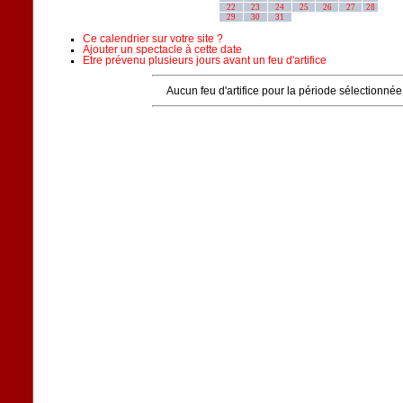
22
23
24
25
26
27
28
29
30
31
Ce calendrier sur votre site ?
Ajouter un spectacle à cette date
Etre prévenu plusieurs jours avant un feu d'artifice
Aucun feu d'artifice pour la période sélectionnée