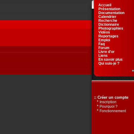
Accueil
Présentation
Documentation
Calendrier
Recherche
Dictionnaire
Photographies
Vidéos
Reportages
Emploi
Faq
Forum
Livre d'or
Liens
En savoir plus
Qui suis-je ?
:: Créer un compte
*
Inscription
*
Pourquoi ?
*
Fonctionnement