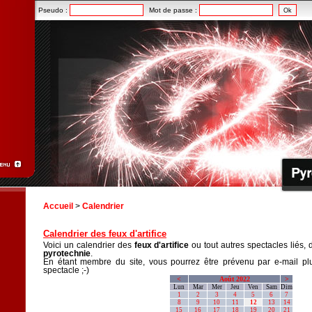
Pseudo :
Mot de passe :
Accueil
>
Calendrier
Calendrier des feux d'artifice
Voici un calendrier des
feux d'artifice
ou tout autres spectacles liés, 
pyrotechnie
.
En étant membre du site, vous pourrez être prévenu par e-mail plu
spectacle ;-)
<
Août 2022
>
Lun
Mar
Mer
Jeu
Ven
Sam
Dim
1
2
3
4
5
6
7
8
9
10
11
12
13
14
15
16
17
18
19
20
21