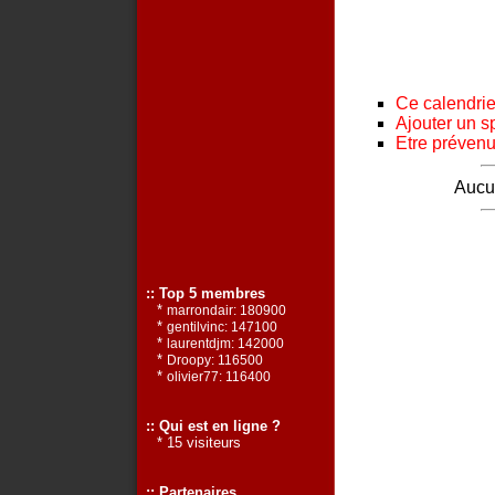
Ce calendrier
Ajouter un s
Etre prévenu 
Aucun
:: Top 5 membres
*
marrondair: 180900
*
gentilvinc: 147100
*
laurentdjm: 142000
*
Droopy: 116500
*
olivier77: 116400
:: Qui est en ligne ?
* 15 visiteurs
:: Partenaires