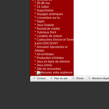
* 20.46 ms
*
14 Juillet
*
SuperSoirée
*
Voyages amériques
*
L'ouverture sur le...
*
Sapin
*
Jeux Gratuits
*
Rachat de crédits
*
Tutoriaux DivX
*
Location de voiture
*
Cartouches d'encre et Toners
à prix DISCOUNT
*
Annuaire Spectacles et
Artistes
*
Art et Artistes
*
Production d'Artistes
*
Jeux en ligne de rélexion
*
Jeux online
*
Site de rencontres
*
Contact
Plan du site
Charte
Mentions légal