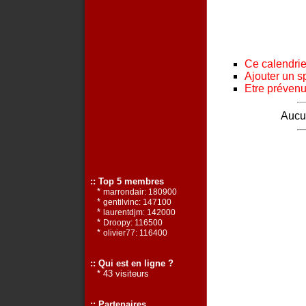
Ce calendrier
Ajouter un s
Etre prévenu 
Aucun
:: Top 5 membres
*
marrondair: 180900
*
gentilvinc: 147100
*
laurentdjm: 142000
*
Droopy: 116500
*
olivier77: 116400
:: Qui est en ligne ?
* 43 visiteurs
:: Partenaires