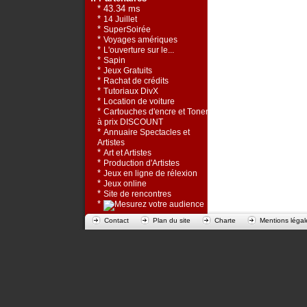
* 43.34 ms
*
14 Juillet
*
SuperSoirée
*
Voyages amériques
*
L'ouverture sur le...
*
Sapin
*
Jeux Gratuits
*
Rachat de crédits
*
Tutoriaux DivX
*
Location de voiture
*
Cartouches d'encre et Toners
à prix DISCOUNT
*
Annuaire Spectacles et
Artistes
*
Art et Artistes
*
Production d'Artistes
*
Jeux en ligne de rélexion
*
Jeux online
*
Site de rencontres
*
Contact
Plan du site
Charte
Mentions légal