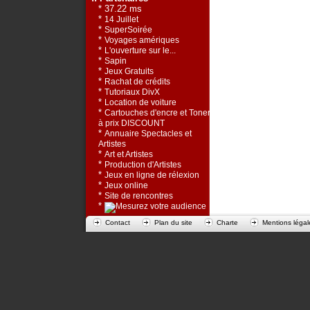
* 37.22 ms
*
14 Juillet
*
SuperSoirée
*
Voyages amériques
*
L'ouverture sur le...
*
Sapin
*
Jeux Gratuits
*
Rachat de crédits
*
Tutoriaux DivX
*
Location de voiture
*
Cartouches d'encre et Toners
à prix DISCOUNT
*
Annuaire Spectacles et
Artistes
*
Art et Artistes
*
Production d'Artistes
*
Jeux en ligne de rélexion
*
Jeux online
*
Site de rencontres
*
Contact
Plan du site
Charte
Mentions légal