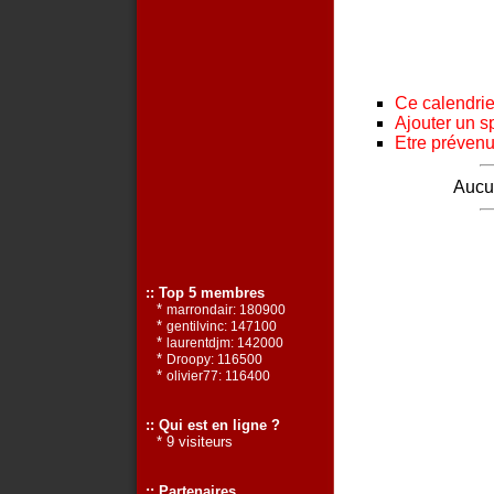
Ce calendrier
Ajouter un s
Etre prévenu 
Aucun
:: Top 5 membres
*
marrondair: 180900
*
gentilvinc: 147100
*
laurentdjm: 142000
*
Droopy: 116500
*
olivier77: 116400
:: Qui est en ligne ?
* 9 visiteurs
:: Partenaires