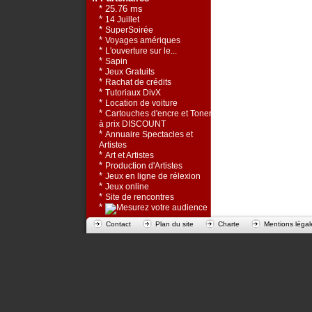
* 25.76 ms
*
14 Juillet
*
SuperSoirée
*
Voyages amériques
*
L'ouverture sur le...
*
Sapin
*
Jeux Gratuits
*
Rachat de crédits
*
Tutoriaux DivX
*
Location de voiture
*
Cartouches d'encre et Toners
à prix DISCOUNT
*
Annuaire Spectacles et
Artistes
*
Art et Artistes
*
Production d'Artistes
*
Jeux en ligne de rélexion
*
Jeux online
*
Site de rencontres
*
Contact
Plan du site
Charte
Mentions légal