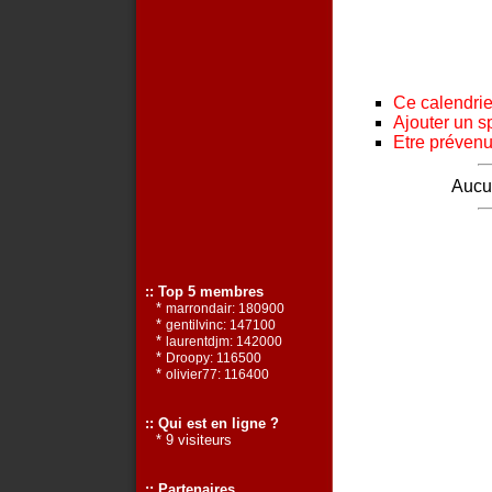
Ce calendrier
Ajouter un s
Etre prévenu 
Aucun
:: Top 5 membres
*
marrondair: 180900
*
gentilvinc: 147100
*
laurentdjm: 142000
*
Droopy: 116500
*
olivier77: 116400
:: Qui est en ligne ?
* 9 visiteurs
:: Partenaires