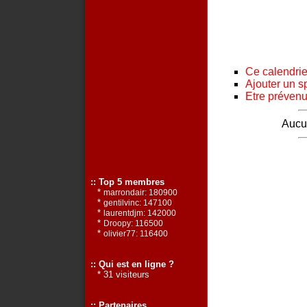
Ce calendrier
Ajouter un s
Etre prévenu 
Aucun
:: Top 5 membres
*
marrondair: 180900
*
gentilvinc: 147100
*
laurentdjm: 142000
*
Droopy: 116500
*
olivier77: 116400
:: Qui est en ligne ?
* 31 visiteurs
:: Partenaires