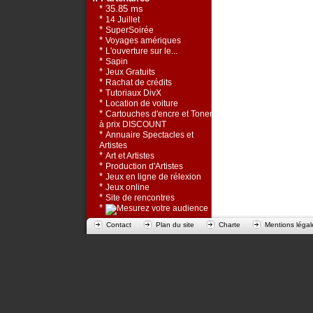
* 35.85 ms
*
14 Juillet
*
SuperSoirée
*
Voyages amériques
*
L'ouverture sur le...
*
Sapin
*
Jeux Gratuits
*
Rachat de crédits
*
Tutoriaux DivX
*
Location de voiture
*
Cartouches d'encre et Toners
à prix DISCOUNT
*
Annuaire Spectacles et
Artistes
*
Art et Artistes
*
Production d'Artistes
*
Jeux en ligne de rélexion
*
Jeux online
*
Site de rencontres
*
Contact
Plan du site
Charte
Mentions légal