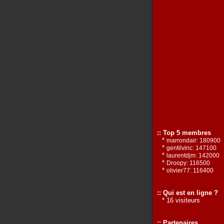
:: Top 5 membres
*
marrondair: 180900
*
gentilvinc: 147100
*
laurentdjm: 142000
*
Droopy: 116500
*
olivier77: 116400
:: Qui est en ligne ?
* 16 visiteurs
:: Partenaires