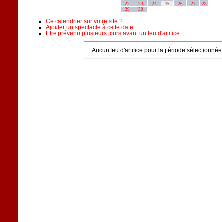
22
23
24
25
26
27
28
29
30
Ce calendrier sur votre site ?
Ajouter un spectacle à cette date
Etre prévenu plusieurs jours avant un feu d'artifice
Aucun feu d'artifice pour la période sélectionnée