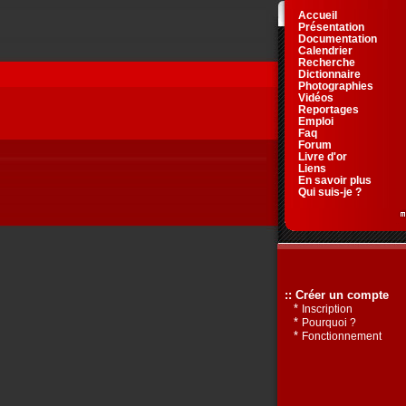
Accueil
Présentation
Documentation
Calendrier
Recherche
Dictionnaire
Photographies
Vidéos
Reportages
Emploi
Faq
Forum
Livre d'or
Liens
En savoir plus
Qui suis-je ?
:: Créer un compte
*
Inscription
*
Pourquoi ?
*
Fonctionnement