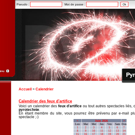
Pseudo :
Mot de passe :
Accueil
>
Calendrier
Calendrier des feux d'artifice
Voici un calendrier des
feux d'artifice
ou tout autres spectacles liés, 
pyrotechnie
.
En étant membre du site, vous pourrez être prévenu par e-mail plu
spectacle ;-)
<
Juin 2026
>
Lun
Mar
Mer
Jeu
Ven
Sam
Dim
1
2
3
4
5
6
7
8
9
10
11
12
13
14
15
16
17
18
19
20
21