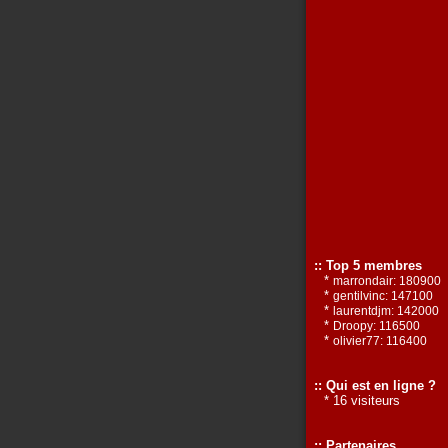
:: Top 5 membres
*
marrondair: 180900
*
gentilvinc: 147100
*
laurentdjm: 142000
*
Droopy: 116500
*
olivier77: 116400
:: Qui est en ligne ?
* 16 visiteurs
:: Partenaires