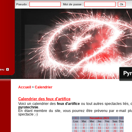
Pseudo :
Mot de passe :
Accueil
>
Calendrier
Calendrier des feux d'artifice
Voici un calendrier des
feux d'artifice
ou tout autres spectacles liés, 
pyrotechnie
.
En étant membre du site, vous pourrez être prévenu par e-mail plu
spectacle ;-)
<
Novembre 2021
>
Lun
Mar
Mer
Jeu
Ven
Sam
Dim
1
2
3
4
5
6
7
8
9
10
11
12
13
14
15
16
17
18
19
20
21