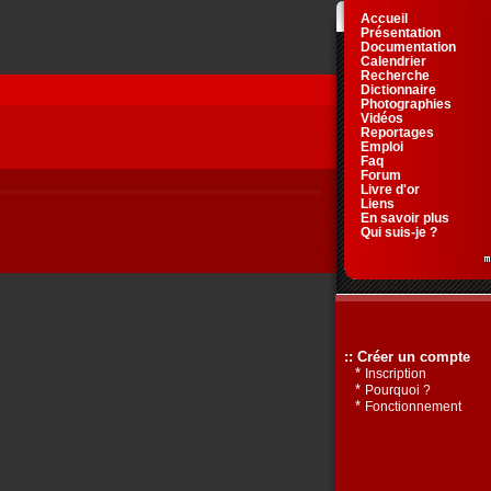
Accueil
Présentation
Documentation
Calendrier
Recherche
Dictionnaire
Photographies
Vidéos
Reportages
Emploi
Faq
Forum
Livre d'or
Liens
En savoir plus
Qui suis-je ?
:: Créer un compte
*
Inscription
*
Pourquoi ?
*
Fonctionnement