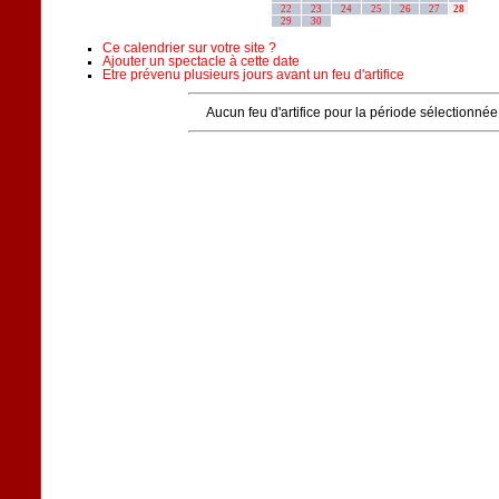
22
23
24
25
26
27
28
29
30
Ce calendrier sur votre site ?
Ajouter un spectacle à cette date
Etre prévenu plusieurs jours avant un feu d'artifice
Aucun feu d'artifice pour la période sélectionnée