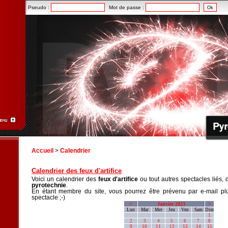
Pseudo :
Mot de passe :
Accueil
>
Calendrier
Calendrier des feux d'artifice
Voici un calendrier des
feux d'artifice
ou tout autres spectacles liés, 
pyrotechnie
.
En étant membre du site, vous pourrez être prévenu par e-mail plu
spectacle ;-)
<
Janvier 2023
>
Lun
Mar
Mer
Jeu
Ven
Sam
Dim
1
2
3
4
5
6
7
8
9
10
11
12
13
14
15