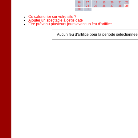
16
17
18
19
20
21
22
23
24
25
26
27
28
29
30
31
Ce calendrier sur votre site ?
Ajouter un spectacle à cette date
Etre prévenu plusieurs jours avant un feu d'artifice
Aucun feu d'artifice pour la période sélectionnée