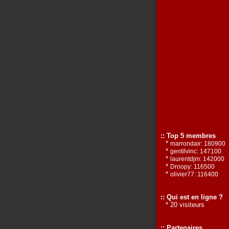
:: Top 5 membres
*
marrondair: 180900
*
gentilvinc: 147100
*
laurentdjm: 142000
*
Droopy: 116500
*
olivier77: 116400
:: Qui est en ligne ?
* 20 visiteurs
:: Partenaires