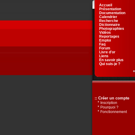
Accueil
Présentation
Documentation
Calendrier
Recherche
Dictionnaire
Photographies
Vidéos
Reportages
Emploi
Faq
Forum
Livre d'or
Liens
En savoir plus
Qui suis-je ?
:: Créer un compte
*
Inscription
*
Pourquoi ?
*
Fonctionnement