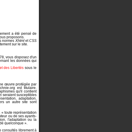
llement a été pensé de
nous proposons.
es normes
Xhtml
et
CSS
tement sur le site.
978, vous disposez d'un
cernant les données qui
et des Libertés
sous le
 une œuvre protégée par
hnie.org est titulaire.
aphismes qu'il contient
et seraient susceptibles
sentation, adaptation,
vers un autre site sont
, « toute représentation
auteur ou de ses ayants-
ion, l'adaptation ou la
édé quelconque ».
e consultés librement à