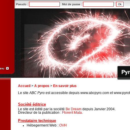
Pseudo :
Mot de passe :
Accueil
>
A propos
>
En savoir plus
Le site
ABC Pyro
est accessible depuis www.abcpyro.com et www.pyrot
Société éditrice
Le site est édité par la société
Be Dream
depuis Janvier 2004.
Directeur de la publication :
Florent Mata
.
Prestataire technique
Hébegerment Web :
OVH