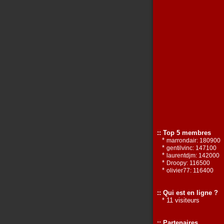
:: Top 5 membres
*
marrondair: 180900
*
gentilvinc: 147100
*
laurentdjm: 142000
*
Droopy: 116500
*
olivier77: 116400
:: Qui est en ligne ?
* 11 visiteurs
:: Partenaires