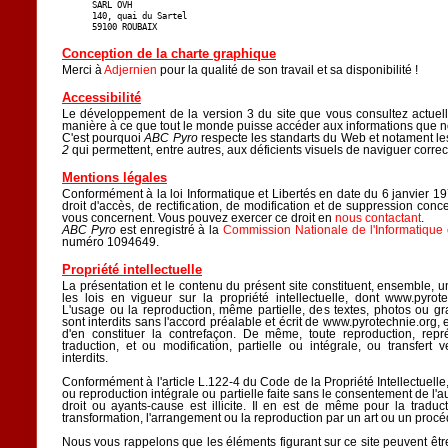
SARL OVH

140, quai du Sartel

59100 ROUBAIX
Conception de la charte graphique
Merci à
Adjernien
pour la qualité de son travail et sa disponibilité !
Accessibilité
Le développement de la version 3 du site que vous consultez actue
manière à ce que tout le monde puisse accéder aux informations que 
C'est pourquoi
ABC Pyro
respecte les standarts du Web et notament l
2
qui permettent, entre autres, aux déficients visuels de naviguer correc
Mentions légales
Conformément à la loi Informatique et Libertés en date du 6 janvier 1
droit d'accès, de rectification, de modification et de suppression con
vous concernent. Vous pouvez exercer ce droit en
nous contactant
.
ABC Pyro
est enregistré à la
Commission Nationale de l'Informatique 
numéro 1094649.
Propriété intellectuelle
La présentation et le contenu du présent site constituent, ensemble,
les lois en vigueur sur la propriété intellectuelle, dont www.pyrotec
L'usage ou la reproduction, même partielle, des textes, photos ou gr
sont interdits sans l'accord préalable et écrit de www.pyrotechnie.org, 
d'en constituer la contrefaçon. De même, toute reproduction, repré
traduction, et ou modification, partielle ou intégrale, ou transfert 
interdits.
Conformément à l'article L.122-4 du Code de la Propriété Intellectuelle
ou reproduction intégrale ou partielle faite sans le consentement de l'
droit ou ayants-cause est illicite. Il en est de même pour la traduct
transformation, l'arrangement ou la reproduction par un art ou un proc
Nous vous rappelons que les éléments figurant sur ce site peuvent êtr