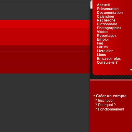
Accueil
Présentation
Documentation
Calendrier
Recherche
Dictionnaire
Photographies
Vidéos
Reportages
Emploi
Faq
Forum
Livre d'or
Liens
En savoir plus
Qui suis-je ?
:: Créer un compte
*
Inscription
*
Pourquoi ?
*
Fonctionnement