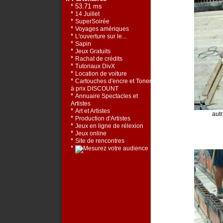
* 53.71 ms
*
14 Juillet
*
SuperSoirée
*
Voyages amériques
*
L'ouverture sur le...
*
Sapin
*
Jeux Gratuits
*
Rachat de crédits
*
Tutoriaux DivX
*
Location de voiture
*
Cartouches d'encre et Toners
à prix DISCOUNT
*
Annuaire Spectacles et
Artistes
*
Art et Artistes
aut
*
Production d'Artistes
*
Jeux en ligne de rélexion
*
Jeux online
*
Site de rencontres
*