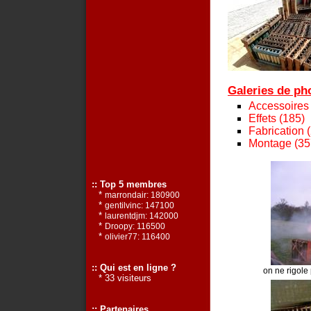
Galeries de pho
Accessoires
Effets (185)
Fabrication 
Montage (35
:: Top 5 membres
*
marrondair: 180900
*
gentilvinc: 147100
*
laurentdjm: 142000
*
Droopy: 116500
*
olivier77: 116400
:: Qui est en ligne ?
on ne rigole
* 33 visiteurs
:: Partenaires