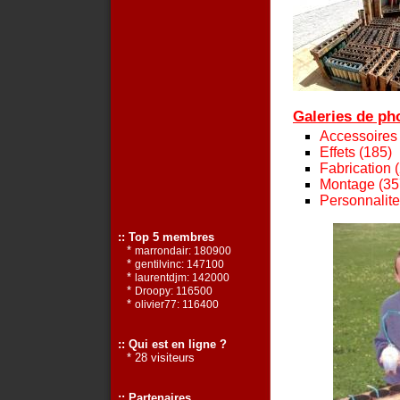
Galeries de pho
Accessoires
Effets (185)
Fabrication 
Montage (35
Personnalite
:: Top 5 membres
*
marrondair: 180900
*
gentilvinc: 147100
*
laurentdjm: 142000
*
Droopy: 116500
*
olivier77: 116400
:: Qui est en ligne ?
* 28 visiteurs
:: Partenaires