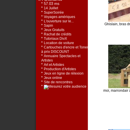
* 57.03 ms
*
14 Juillet
*
SuperSoirée
*
Voyages amériques
*
L'ouverture sur le...
Ghislain, bras dr
*
Sapin
*
Jeux Gratuits
*
Rachat de crédits
*
Tutoriaux DivX
*
Location de voiture
*
Cartouches d'encre et Toners
à prix DISCOUNT
*
Annuaire Spectacles et
Artistes
*
Art et Artistes
*
Production d'Artistes
*
Jeux en ligne de rélexion
*
Jeux online
*
Site de rencontres
*
moi, marrondair à 