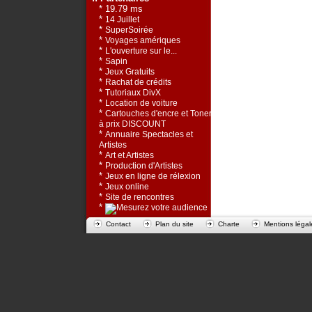
* 19.79 ms
*
14 Juillet
*
SuperSoirée
*
Voyages amériques
*
L'ouverture sur le...
*
Sapin
*
Jeux Gratuits
*
Rachat de crédits
*
Tutoriaux DivX
*
Location de voiture
*
Cartouches d'encre et Toners
à prix DISCOUNT
*
Annuaire Spectacles et
Artistes
*
Art et Artistes
*
Production d'Artistes
*
Jeux en ligne de rélexion
*
Jeux online
*
Site de rencontres
*
Contact
Plan du site
Charte
Mentions légal