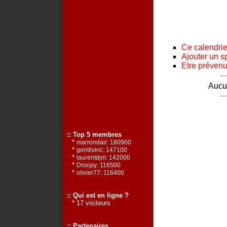
Ce calendrier
Ajouter un s
Etre prévenu 
Aucun
:: Top 5 membres
*
marrondair: 180900
*
gentilvinc: 147100
*
laurentdjm: 142000
*
Droopy: 116500
*
olivier77: 116400
:: Qui est en ligne ?
* 17 visiteurs
:: Partenaires