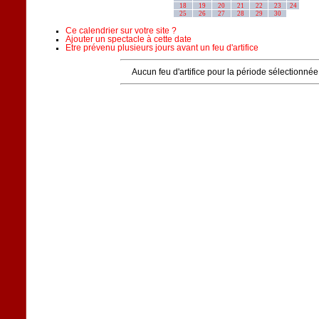
18
19
20
21
22
23
24
25
26
27
28
29
30
Ce calendrier sur votre site ?
Ajouter un spectacle à cette date
Etre prévenu plusieurs jours avant un feu d'artifice
Aucun feu d'artifice pour la période sélectionnée