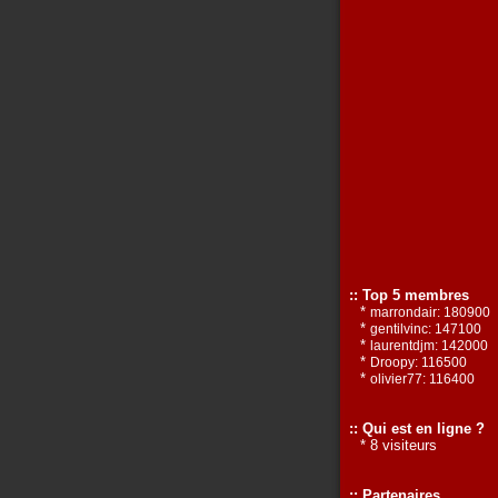
:: Top 5 membres
*
marrondair: 180900
*
gentilvinc: 147100
*
laurentdjm: 142000
*
Droopy: 116500
*
olivier77: 116400
:: Qui est en ligne ?
* 8 visiteurs
:: Partenaires