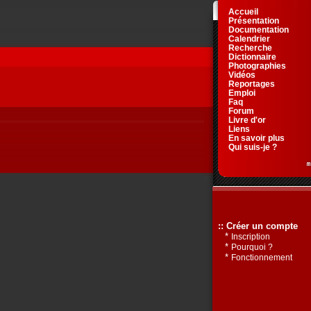
Accueil
Présentation
Documentation
Calendrier
Recherche
Dictionnaire
Photographies
Vidéos
Reportages
Emploi
Faq
Forum
Livre d'or
Liens
En savoir plus
Qui suis-je ?
:: Créer un compte
*
Inscription
*
Pourquoi ?
*
Fonctionnement