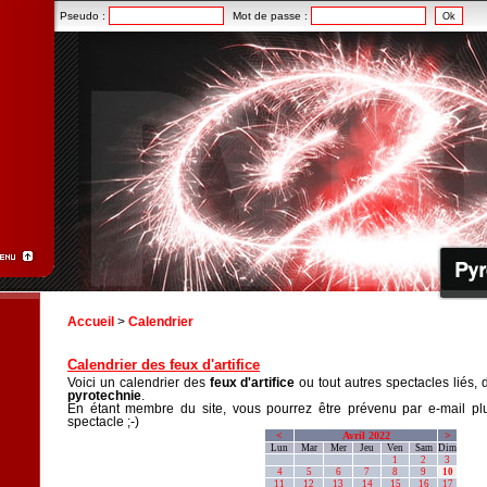
Pseudo :
Mot de passe :
Accueil
>
Calendrier
Calendrier des feux d'artifice
Voici un calendrier des
feux d'artifice
ou tout autres spectacles liés, 
pyrotechnie
.
En étant membre du site, vous pourrez être prévenu par e-mail plu
spectacle ;-)
<
Avril 2022
>
Lun
Mar
Mer
Jeu
Ven
Sam
Dim
1
2
3
4
5
6
7
8
9
10
11
12
13
14
15
16
17