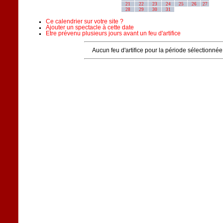
21
22
23
24
25
26
27
28
29
30
31
Ce calendrier sur votre site ?
Ajouter un spectacle à cette date
Etre prévenu plusieurs jours avant un feu d'artifice
Aucun feu d'artifice pour la période sélectionnée