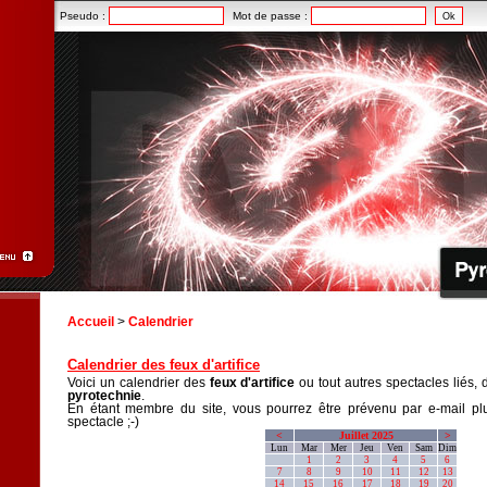
Pseudo :
Mot de passe :
Accueil
>
Calendrier
Calendrier des feux d'artifice
Voici un calendrier des
feux d'artifice
ou tout autres spectacles liés, 
pyrotechnie
.
En étant membre du site, vous pourrez être prévenu par e-mail plu
spectacle ;-)
<
Juillet 2025
>
Lun
Mar
Mer
Jeu
Ven
Sam
Dim
1
2
3
4
5
6
7
8
9
10
11
12
13
14
15
16
17
18
19
20