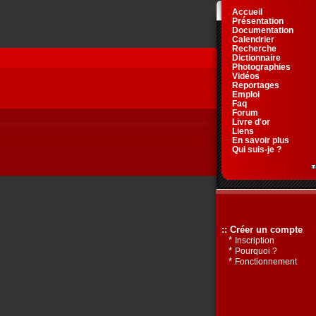
Accueil
Présentation
Documentation
Calendrier
Recherche
Dictionnaire
Photographies
Vidéos
Reportages
Emploi
Faq
Forum
Livre d'or
Liens
En savoir plus
Qui suis-je ?
:: Créer un compte
*
Inscription
*
Pourquoi ?
*
Fonctionnement