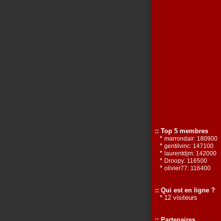
:: Top 5 membres
*
marrondair: 180900
*
gentilvinc: 147100
*
laurentdjm: 142000
*
Droopy: 116500
*
olivier77: 116400
:: Qui est en ligne ?
* 12 visiteurs
:: Partenaires