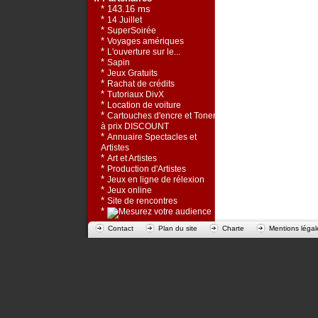
* 143.16 ms
*
14 Juillet
*
SuperSoirée
*
Voyages amériques
*
L'ouverture sur le...
*
Sapin
*
Jeux Gratuits
*
Rachat de crédits
*
Tutoriaux DivX
*
Location de voiture
*
Cartouches d'encre et Toners
à prix DISCOUNT
*
Annuaire Spectacles et
Artistes
*
Art et Artistes
*
Production d'Artistes
*
Jeux en ligne de rélexion
*
Jeux online
*
Site de rencontres
*
Contact
Plan du site
Charte
Mentions légal