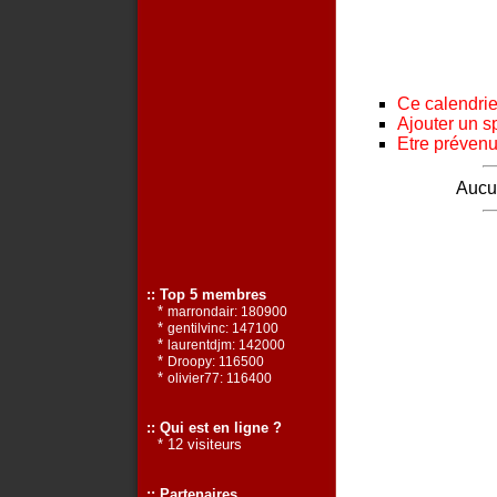
Ce calendrier
Ajouter un s
Etre prévenu 
Aucun
:: Top 5 membres
*
marrondair: 180900
*
gentilvinc: 147100
*
laurentdjm: 142000
*
Droopy: 116500
*
olivier77: 116400
:: Qui est en ligne ?
* 12 visiteurs
:: Partenaires