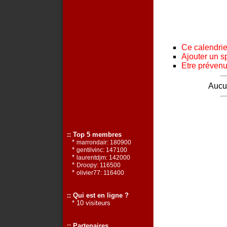
Ce calendrier
Ajouter un s
Etre prévenu 
Aucun
:: Top 5 membres
*
marrondair: 180900
*
gentilvinc: 147100
*
laurentdjm: 142000
*
Droopy: 116500
*
olivier77: 116400
:: Qui est en ligne ?
* 10 visiteurs
:: Partenaires