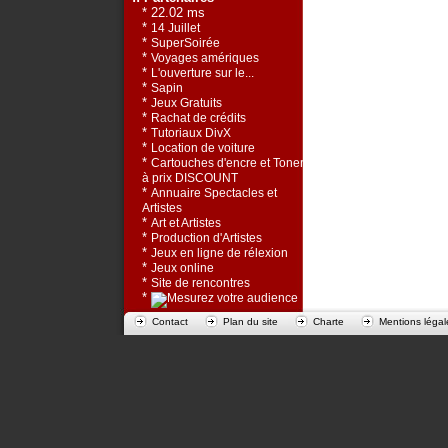
* 22.02 ms
*
14 Juillet
*
SuperSoirée
*
Voyages amériques
*
L'ouverture sur le...
*
Sapin
*
Jeux Gratuits
*
Rachat de crédits
*
Tutoriaux DivX
*
Location de voiture
*
Cartouches d'encre et Toners
à prix DISCOUNT
*
Annuaire Spectacles et
Artistes
*
Art et Artistes
*
Production d'Artistes
*
Jeux en ligne de rélexion
*
Jeux online
*
Site de rencontres
*
Contact
Plan du site
Charte
Mentions légal