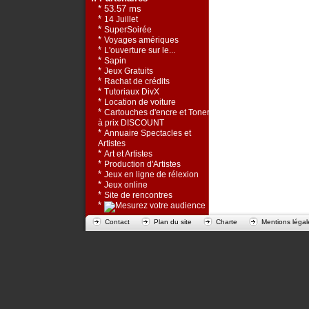
* 53.57 ms
*
14 Juillet
*
SuperSoirée
*
Voyages amériques
*
L'ouverture sur le...
*
Sapin
*
Jeux Gratuits
*
Rachat de crédits
*
Tutoriaux DivX
*
Location de voiture
*
Cartouches d'encre et Toners
à prix DISCOUNT
*
Annuaire Spectacles et
Artistes
*
Art et Artistes
*
Production d'Artistes
*
Jeux en ligne de rélexion
*
Jeux online
*
Site de rencontres
*
Contact
Plan du site
Charte
Mentions légal