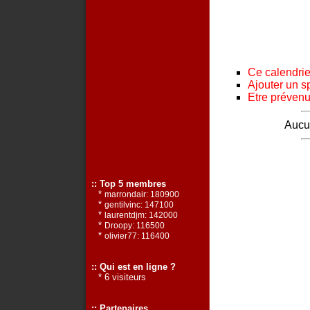
Ce calendrier
Ajouter un s
Etre prévenu 
Aucun
:: Top 5 membres
*
marrondair: 180900
*
gentilvinc: 147100
*
laurentdjm: 142000
*
Droopy: 116500
*
olivier77: 116400
:: Qui est en ligne ?
* 6 visiteurs
:: Partenaires