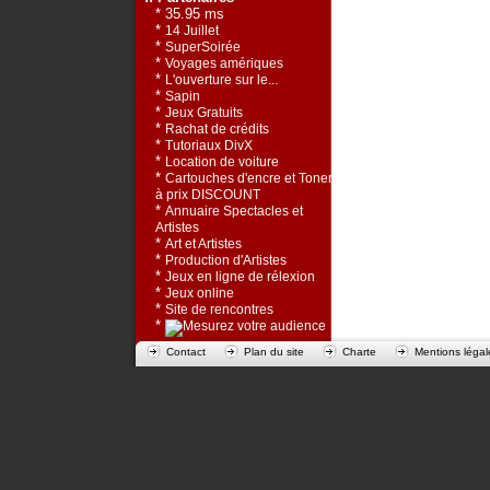
* 35.95 ms
*
14 Juillet
*
SuperSoirée
*
Voyages amériques
*
L'ouverture sur le...
*
Sapin
*
Jeux Gratuits
*
Rachat de crédits
*
Tutoriaux DivX
*
Location de voiture
*
Cartouches d'encre et Toners
à prix DISCOUNT
*
Annuaire Spectacles et
Artistes
*
Art et Artistes
*
Production d'Artistes
*
Jeux en ligne de rélexion
*
Jeux online
*
Site de rencontres
*
Contact
Plan du site
Charte
Mentions légal