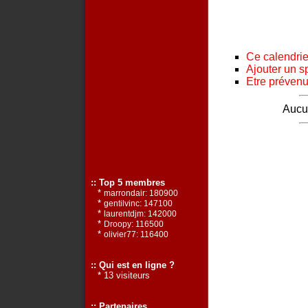
Ce calendrier
Ajouter un s
Etre prévenu 
Aucun
:: Top 5 membres
*
marrondair: 180900
*
gentilvinc: 147100
*
laurentdjm: 142000
*
Droopy: 116500
*
olivier77: 116400
:: Qui est en ligne ?
* 13 visiteurs
:: Partenaires