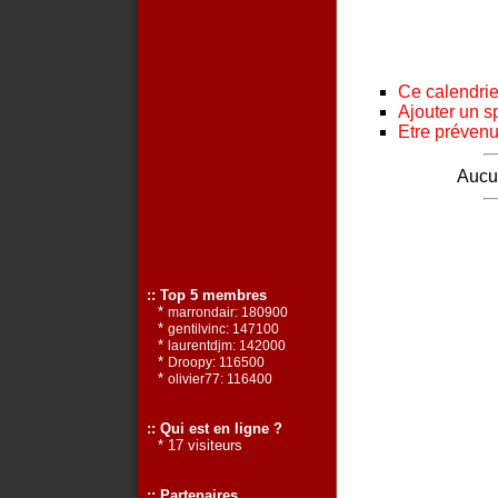
Ce calendrier
Ajouter un s
Etre prévenu 
Aucun
:: Top 5 membres
*
marrondair: 180900
*
gentilvinc: 147100
*
laurentdjm: 142000
*
Droopy: 116500
*
olivier77: 116400
:: Qui est en ligne ?
* 17 visiteurs
:: Partenaires