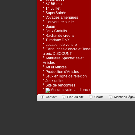
* 57.56 ms
*
14 Juillet
*
SuperSoirée
*
Voyages amériques
*
L'ouverture sur le...
*
Sapin
*
Jeux Gratuits
*
Rachat de crédits
*
Tutoriaux DivX
*
Location de voiture
*
Cartouches d'encre et Toners
à prix DISCOUNT
*
Annuaire Spectacles et
Artistes
*
Art et Artistes
*
Production d'Artistes
*
Jeux en ligne de rélexion
*
Jeux online
*
Site de rencontres
*
Contact
Plan du site
Charte
Mentions légal