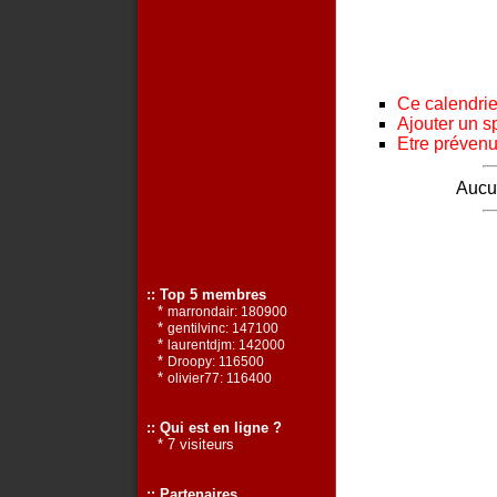
Ce calendrier
Ajouter un s
Etre prévenu 
Aucun
:: Top 5 membres
*
marrondair: 180900
*
gentilvinc: 147100
*
laurentdjm: 142000
*
Droopy: 116500
*
olivier77: 116400
:: Qui est en ligne ?
* 7 visiteurs
:: Partenaires