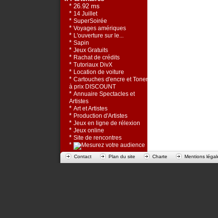
* 26.92 ms
*
14 Juillet
*
SuperSoirée
*
Voyages amériques
*
L'ouverture sur le...
*
Sapin
*
Jeux Gratuits
*
Rachat de crédits
*
Tutoriaux DivX
*
Location de voiture
*
Cartouches d'encre et Toners
à prix DISCOUNT
*
Annuaire Spectacles et
Artistes
*
Art et Artistes
*
Production d'Artistes
*
Jeux en ligne de rélexion
*
Jeux online
*
Site de rencontres
*
Contact
Plan du site
Charte
Mentions légal