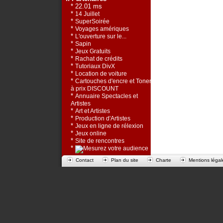
* 22.01 ms
*
14 Juillet
*
SuperSoirée
*
Voyages amériques
*
L'ouverture sur le...
*
Sapin
*
Jeux Gratuits
*
Rachat de crédits
*
Tutoriaux DivX
*
Location de voiture
*
Cartouches d'encre et Toners
à prix DISCOUNT
*
Annuaire Spectacles et
Artistes
*
Art et Artistes
*
Production d'Artistes
*
Jeux en ligne de rélexion
*
Jeux online
*
Site de rencontres
*
Contact
Plan du site
Charte
Mentions légal