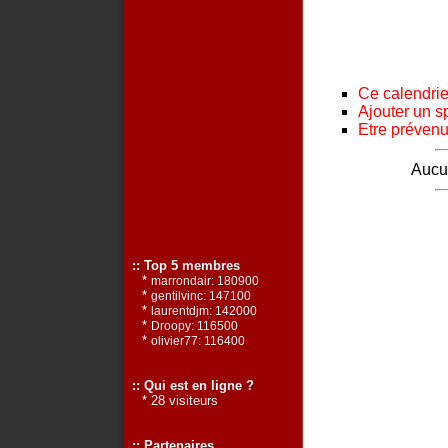
Ce calendrier
Ajouter un s
Etre prévenu 
Aucun
:: Top 5 membres
*
marrondair: 180900
*
gentilvinc: 147100
*
laurentdjm: 142000
*
Droopy: 116500
*
olivier77: 116400
:: Qui est en ligne ?
* 28 visiteurs
:: Partenaires