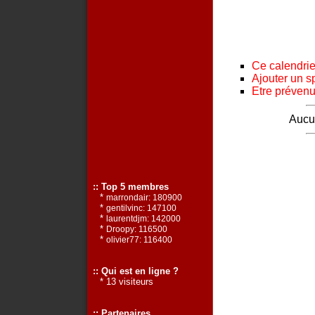
Ce calendrier
Ajouter un s
Etre prévenu 
Aucun
:: Top 5 membres
*
marrondair: 180900
*
gentilvinc: 147100
*
laurentdjm: 142000
*
Droopy: 116500
*
olivier77: 116400
:: Qui est en ligne ?
* 13 visiteurs
:: Partenaires