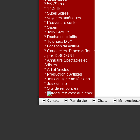
* 56.79 ms
*
14 Juillet
*
SuperSoirée
*
Voyages amériques
*
L'ouverture sur le...
*
Sapin
*
Jeux Gratuits
*
Rachat de crédits
*
Tutoriaux DivX
*
Location de voiture
*
Cartouches d'encre et Toners
à prix DISCOUNT
*
Annuaire Spectacles et
Artistes
*
Art et Artistes
*
Production d'Artistes
*
Jeux en ligne de rélexion
*
Jeux online
*
Site de rencontres
*
Contact
Plan du site
Charte
Mentions légal