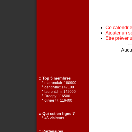
Ce calendrier
Ajouter un s
Etre prévenu 
Aucun
:: Top 5 membres
*
marrondair: 180900
*
gentilvinc: 147100
*
laurentdjm: 142000
*
Droopy: 116500
*
olivier77: 116400
:: Qui est en ligne ?
* 46 visiteurs
:: Partenaires