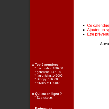
Ce calendrier
Ajouter un s
Etre prévenu 
Aucun
:: Top 5 membres
*
marrondair: 180900
*
gentilvinc: 147100
*
laurentdjm: 142000
*
Droopy: 116500
*
olivier77: 116400
:: Qui est en ligne ?
* 11 visiteurs
:: Partenaires