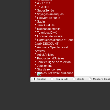
* 45.77 ms
*
14 Juillet
*
SuperSoirée
*
Voyages amériques
*
L'ouverture sur le...
*
Sapin
*
Jeux Gratuits
*
Rachat de crédits
*
Tutoriaux DivX
*
Location de voiture
*
Cartouches d'encre et Toners
à prix DISCOUNT
*
Annuaire Spectacles et
Artistes
*
Art et Artistes
*
Production d'Artistes
*
Jeux en ligne de rélexion
*
Jeux online
*
Site de rencontres
*
Contact
Plan du site
Charte
Mentions légal