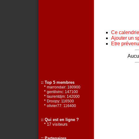
Ce calendrier
Ajouter un s
Etre prévenu 
Aucun
:: Top 5 membres
*
marrondair: 180900
*
gentilvinc: 147100
*
laurentdjm: 142000
*
Droopy: 116500
*
olivier77: 116400
:: Qui est en ligne ?
* 17 visiteurs
:: Partenaires