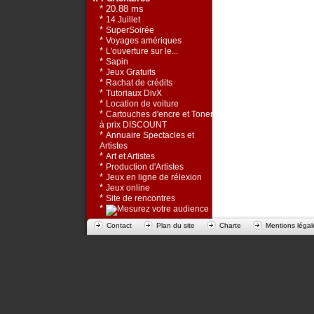
* 20.88 ms
*
14 Juillet
*
SuperSoirée
*
Voyages amériques
*
L'ouverture sur le...
*
Sapin
*
Jeux Gratuits
*
Rachat de crédits
*
Tutoriaux DivX
*
Location de voiture
*
Cartouches d'encre et Toners
à prix DISCOUNT
*
Annuaire Spectacles et
Artistes
*
Art et Artistes
*
Production d'Artistes
*
Jeux en ligne de rélexion
*
Jeux online
*
Site de rencontres
*
Contact
Plan du site
Charte
Mentions légal