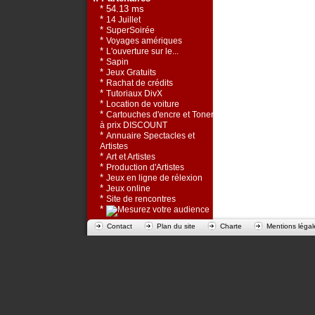
* 54.13 ms
*
14 Juillet
*
SuperSoirée
*
Voyages amériques
*
L'ouverture sur le...
*
Sapin
*
Jeux Gratuits
*
Rachat de crédits
*
Tutoriaux DivX
*
Location de voiture
*
Cartouches d'encre et Toners
à prix DISCOUNT
*
Annuaire Spectacles et
Artistes
*
Art et Artistes
*
Production d'Artistes
*
Jeux en ligne de rélexion
*
Jeux online
*
Site de rencontres
*
Contact
Plan du site
Charte
Mentions légal