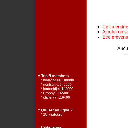
Ce calendrier
Ajouter un s
Etre prévenu 
Aucun
:: Top 5 membres
*
marrondair: 180900
*
gentilvinc: 147100
*
laurentdjm: 142000
*
Droopy: 116500
*
olivier77: 116400
:: Qui est en ligne ?
* 10 visiteurs
:: Partenaires