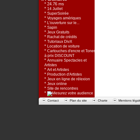
* 24.76 ms
*
14 Juillet
*
SuperSoirée
*
Voyages amériques
*
L'ouverture sur le...
*
Sapin
*
Jeux Gratuits
*
Rachat de crédits
*
Tutoriaux DivX
*
Location de voiture
*
Cartouches d'encre et Toners
à prix DISCOUNT
*
Annuaire Spectacles et
Artistes
*
Art et Artistes
*
Production d'Artistes
*
Jeux en ligne de rélexion
*
Jeux online
*
Site de rencontres
*
Contact
Plan du site
Charte
Mentions légal