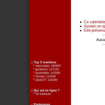
Ce calendrier
Ajouter un s
Etre prévenu 
Aucun
:: Top 5 membres
*
marrondair: 180900
*
gentilvinc: 147100
*
laurentdjm: 142000
*
Droopy: 116500
*
olivier77: 116400
:: Qui est en ligne ?
* 16 visiteurs
:: Partenaires