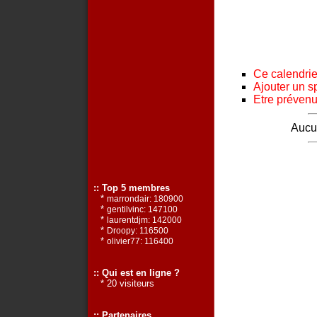
Ce calendrier
Ajouter un s
Etre prévenu 
Aucun
:: Top 5 membres
*
marrondair: 180900
*
gentilvinc: 147100
*
laurentdjm: 142000
*
Droopy: 116500
*
olivier77: 116400
:: Qui est en ligne ?
* 20 visiteurs
:: Partenaires