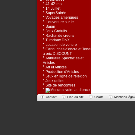
* 41.42 ms
*
14 Juillet
*
SuperSoirée
*
Voyages amériques
*
L'ouverture sur le...
*
Sapin
*
Jeux Gratuits
*
Rachat de crédits
*
Tutoriaux DivX
*
Location de voiture
*
Cartouches d'encre et Toners
à prix DISCOUNT
*
Annuaire Spectacles et
Artistes
*
Art et Artistes
*
Production d'Artistes
*
Jeux en ligne de rélexion
*
Jeux online
*
Site de rencontres
*
Contact
Plan du site
Charte
Mentions légal