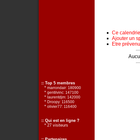
Ce calendrier
Ajouter un s
Etre prévenu 
Aucun
:: Top 5 membres
*
marrondair: 180900
*
gentilvinc: 147100
*
laurentdjm: 142000
*
Droopy: 116500
*
olivier77: 116400
:: Qui est en ligne ?
* 27 visiteurs
:: Partenaires