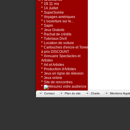
* 19.11 ms
*
14 Juillet
*
SuperSoirée
*
Voyages amériques
*
L'ouverture sur le...
*
Sapin
*
Jeux Gratuits
*
Rachat de crédits
*
Tutoriaux DivX
*
Location de voiture
*
Cartouches d'encre et Toners
à prix DISCOUNT
*
Annuaire Spectacles et
Artistes
*
Art et Artistes
*
Production d'Artistes
*
Jeux en ligne de rélexion
*
Jeux online
*
Site de rencontres
*
Contact
Plan du site
Charte
Mentions légal