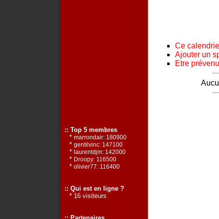
Ce calendrier
Ajouter un s
Etre prévenu 
Aucun
:: Top 5 membres
*
marrondair: 180900
*
gentilvinc: 147100
*
laurentdjm: 142000
*
Droopy: 116500
*
olivier77: 116400
:: Qui est en ligne ?
* 16 visiteurs
:: Partenaires