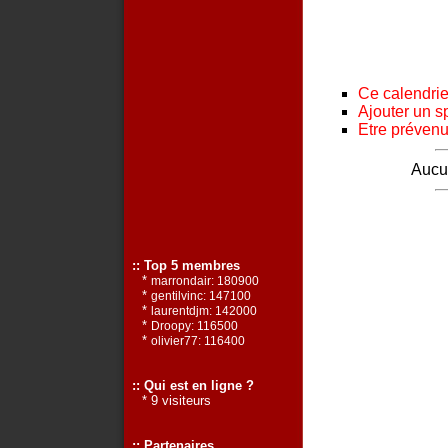
Ce calendrier
Ajouter un s
Etre prévenu 
Aucun
:: Top 5 membres
*
marrondair: 180900
*
gentilvinc: 147100
*
laurentdjm: 142000
*
Droopy: 116500
*
olivier77: 116400
:: Qui est en ligne ?
* 9 visiteurs
:: Partenaires