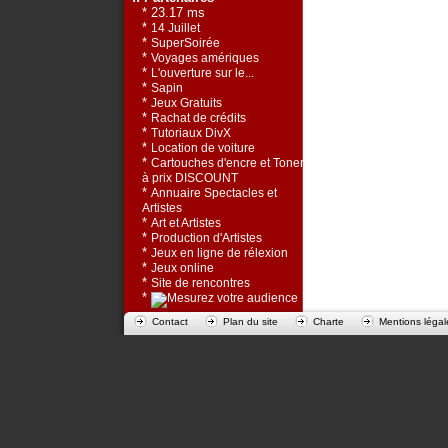
* 23.17 ms
*
14 Juillet
*
SuperSoirée
*
Voyages amériques
*
L'ouverture sur le...
*
Sapin
*
Jeux Gratuits
*
Rachat de crédits
*
Tutoriaux DivX
*
Location de voiture
*
Cartouches d'encre et Toners
à prix DISCOUNT
*
Annuaire Spectacles et
Artistes
*
Art et Artistes
*
Production d'Artistes
*
Jeux en ligne de rélexion
*
Jeux online
*
Site de rencontres
*
Contact
Plan du site
Charte
Mentions légal