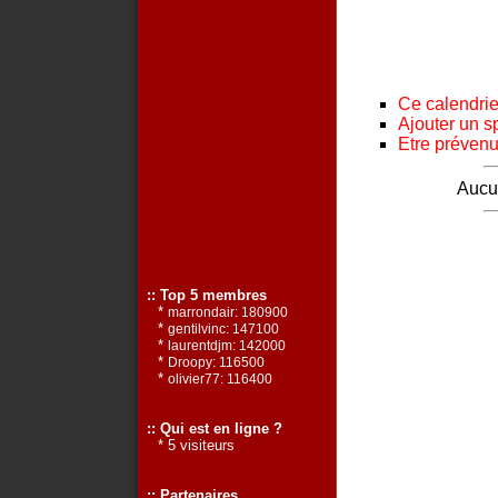
Ce calendrier
Ajouter un s
Etre prévenu 
Aucun
:: Top 5 membres
*
marrondair: 180900
*
gentilvinc: 147100
*
laurentdjm: 142000
*
Droopy: 116500
*
olivier77: 116400
:: Qui est en ligne ?
* 5 visiteurs
:: Partenaires