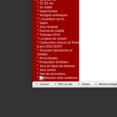
* 37.03 ms
*
14 Juillet
*
SuperSoirée
*
Voyages amériques
*
L'ouverture sur le...
*
Sapin
*
Jeux Gratuits
*
Rachat de crédits
*
Tutoriaux DivX
*
Location de voiture
*
Cartouches d'encre et Toners
à prix DISCOUNT
*
Annuaire Spectacles et
Artistes
*
Art et Artistes
*
Production d'Artistes
*
Jeux en ligne de rélexion
*
Jeux online
*
Site de rencontres
*
Contact
Plan du site
Charte
Mentions légal