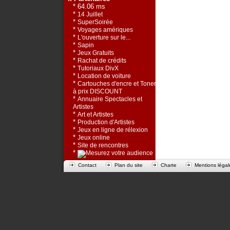
* 64.06 ms
*
14 Juillet
*
SuperSoirée
*
Voyages amériques
*
L'ouverture sur le...
*
Sapin
*
Jeux Gratuits
*
Rachat de crédits
*
Tutoriaux DivX
*
Location de voiture
*
Cartouches d'encre et Toners
à prix DISCOUNT
*
Annuaire Spectacles et
Artistes
*
Art et Artistes
*
Production d'Artistes
*
Jeux en ligne de rélexion
*
Jeux online
*
Site de rencontres
*
Contact
Plan du site
Charte
Mentions légal