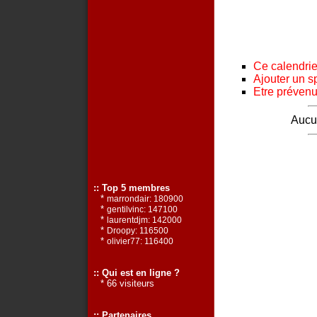
Ce calendrier
Ajouter un s
Etre prévenu 
Aucun
:: Top 5 membres
*
marrondair: 180900
*
gentilvinc: 147100
*
laurentdjm: 142000
*
Droopy: 116500
*
olivier77: 116400
:: Qui est en ligne ?
* 66 visiteurs
:: Partenaires