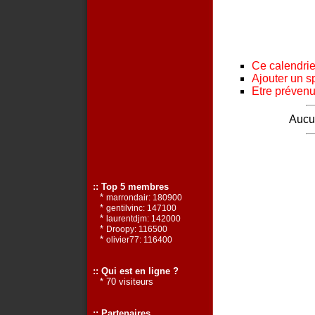
Ce calendrier
Ajouter un s
Etre prévenu 
Aucun
:: Top 5 membres
*
marrondair: 180900
*
gentilvinc: 147100
*
laurentdjm: 142000
*
Droopy: 116500
*
olivier77: 116400
:: Qui est en ligne ?
* 70 visiteurs
:: Partenaires