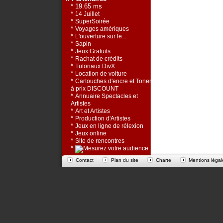
* 19.65 ms
*
14 Juillet
*
SuperSoirée
*
Voyages amériques
*
L'ouverture sur le...
*
Sapin
*
Jeux Gratuits
*
Rachat de crédits
*
Tutoriaux DivX
*
Location de voiture
*
Cartouches d'encre et Toners
à prix DISCOUNT
*
Annuaire Spectacles et
Artistes
*
Art et Artistes
*
Production d'Artistes
*
Jeux en ligne de rélexion
*
Jeux online
*
Site de rencontres
*
Contact
Plan du site
Charte
Mentions légal