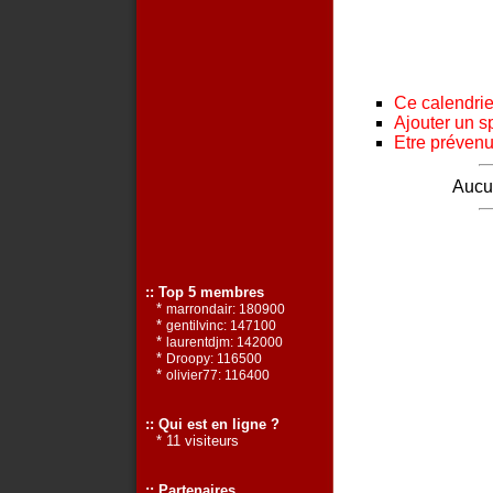
Ce calendrier
Ajouter un s
Etre prévenu 
Aucun
:: Top 5 membres
*
marrondair: 180900
*
gentilvinc: 147100
*
laurentdjm: 142000
*
Droopy: 116500
*
olivier77: 116400
:: Qui est en ligne ?
* 11 visiteurs
:: Partenaires