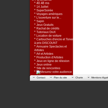
* 40.48 ms
*
14 Juillet
*
SuperSoirée
*
Voyages amériques
*
L'ouverture sur le...
*
Sapin
*
Jeux Gratuits
*
Rachat de crédits
*
Tutoriaux DivX
*
Location de voiture
*
Cartouches d'encre et Toners
à prix DISCOUNT
*
Annuaire Spectacles et
Artistes
*
Art et Artistes
*
Production d'Artistes
*
Jeux en ligne de rélexion
*
Jeux online
*
Site de rencontres
*
Contact
Plan du site
Charte
Mentions légal