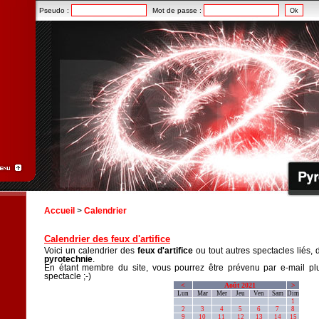
Pseudo :
Mot de passe :
Accueil
>
Calendrier
Calendrier des feux d'artifice
Voici un calendrier des
feux d'artifice
ou tout autres spectacles liés, 
pyrotechnie
.
En étant membre du site, vous pourrez être prévenu par e-mail plu
spectacle ;-)
<
Août 2021
>
Lun
Mar
Mer
Jeu
Ven
Sam
Dim
1
2
3
4
5
6
7
8
9
10
11
12
13
14
15