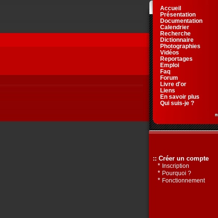
Accueil
Présentation
Documentation
Calendrier
Recherche
Dictionnaire
Photographies
Vidéos
Reportages
Emploi
Faq
Forum
Livre d'or
Liens
En savoir plus
Qui suis-je ?
:: Créer un compte
*
Inscription
*
Pourquoi ?
*
Fonctionnement