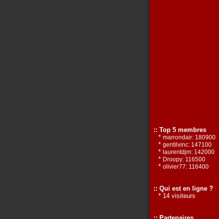
:: Top 5 membres
*
marrondair: 180900
*
gentilvinc: 147100
*
laurentdjm: 142000
*
Droopy: 116500
*
olivier77: 116400
:: Qui est en ligne ?
* 14 visiteurs
:: Partenaires