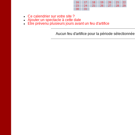
16
17
18
19
20
21
22
23
24
25
26
27
28
29
30
31
Ce calendrier sur votre site ?
Ajouter un spectacle à cette date
Etre prévenu plusieurs jours avant un feu d'artifice
Aucun feu d'artifice pour la période sélectionnée