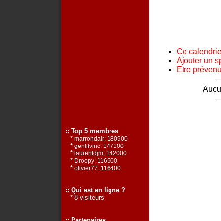
Ce calendrier
Ajouter un s
Etre prévenu 
Aucun
:: Top 5 membres
*
marrondair: 180900
*
gentilvinc: 147100
*
laurentdjm: 142000
*
Droopy: 116500
*
olivier77: 116400
:: Qui est en ligne ?
* 8 visiteurs
:: Partenaires