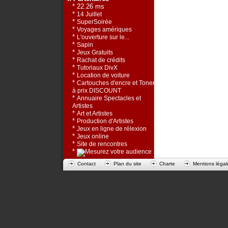
* 22.26 ms
*
14 Juillet
*
SuperSoirée
*
Voyages amériques
*
L'ouverture sur le...
*
Sapin
*
Jeux Gratuits
*
Rachat de crédits
*
Tutoriaux DivX
*
Location de voiture
*
Cartouches d'encre et Toners
à prix DISCOUNT
*
Annuaire Spectacles et
Artistes
*
Art et Artistes
*
Production d'Artistes
*
Jeux en ligne de rélexion
*
Jeux online
*
Site de rencontres
*
Contact
Plan du site
Charte
Mentions légal