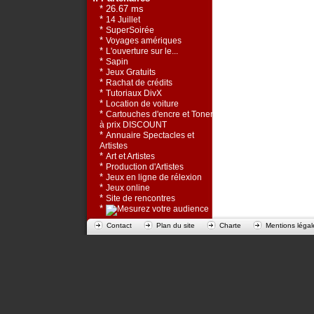
* 26.67 ms
*
14 Juillet
*
SuperSoirée
*
Voyages amériques
*
L'ouverture sur le...
*
Sapin
*
Jeux Gratuits
*
Rachat de crédits
*
Tutoriaux DivX
*
Location de voiture
*
Cartouches d'encre et Toners
à prix DISCOUNT
*
Annuaire Spectacles et
Artistes
*
Art et Artistes
*
Production d'Artistes
*
Jeux en ligne de rélexion
*
Jeux online
*
Site de rencontres
*
Contact
Plan du site
Charte
Mentions légal