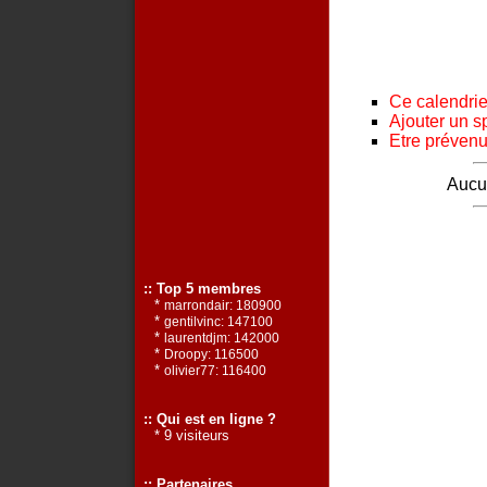
Ce calendrier
Ajouter un s
Etre prévenu 
Aucun
:: Top 5 membres
*
marrondair: 180900
*
gentilvinc: 147100
*
laurentdjm: 142000
*
Droopy: 116500
*
olivier77: 116400
:: Qui est en ligne ?
* 9 visiteurs
:: Partenaires