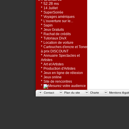
* 52.28 ms
*
14 Juillet
*
SuperSoirée
*
Voyages amériques
*
L'ouverture sur le...
*
Sapin
*
Jeux Gratuits
*
Rachat de crédits
*
Tutoriaux DivX
*
Location de voiture
*
Cartouches d'encre et Toners
à prix DISCOUNT
*
Annuaire Spectacles et
Artistes
*
Art et Artistes
*
Production d'Artistes
*
Jeux en ligne de rélexion
*
Jeux online
*
Site de rencontres
*
Contact
Plan du site
Charte
Mentions légal