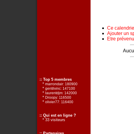
Ce calendrier
Ajouter un s
Etre prévenu 
Aucun
:: Top 5 membres
*
marrondair: 180900
*
gentilvinc: 147100
*
laurentdjm: 142000
*
Droopy: 116500
*
olivier77: 116400
:: Qui est en ligne ?
* 33 visiteurs
:: Partenaires